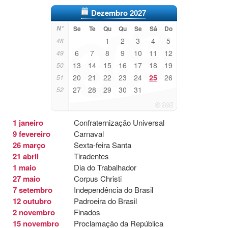
Dezembro 2027
N°
Se
Te
Qu
Qu
Se
Sá
Do
1
2
3
4
5
48
6
7
8
9
10
11
12
49
13
14
15
16
17
18
19
50
20
21
22
23
24
25
26
51
27
28
29
30
31
52
1 janeiro
Confraternização Universal
9 fevereiro
Carnaval
26 março
Sexta-feira Santa
21 abril
Tiradentes
1 maio
Dia do Trabalhador
27 maio
Corpus Christi
7 setembro
Independência do Brasil
12 outubro
Padroeira do Brasil
2 novembro
Finados
15 novembro
Proclamação da República