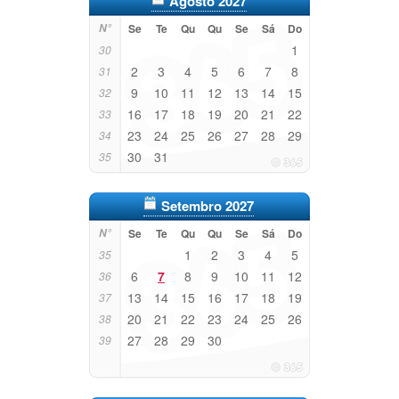
Agosto 2027
N°
Se
Te
Qu
Qu
Se
Sá
Do
1
30
2
3
4
5
6
7
8
31
9
10
11
12
13
14
15
32
16
17
18
19
20
21
22
33
23
24
25
26
27
28
29
34
30
31
35
Setembro 2027
N°
Se
Te
Qu
Qu
Se
Sá
Do
1
2
3
4
5
35
6
7
8
9
10
11
12
36
13
14
15
16
17
18
19
37
20
21
22
23
24
25
26
38
27
28
29
30
39