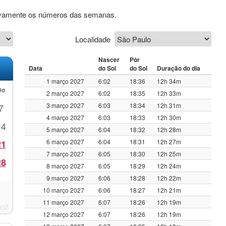
sivamente os números das semanas.
Localidade
Nascer
Pôr
Data
do Sol
do Sol
Duração do dia
1 março 2027
6:02
18:36
12h 34m
Do
2 março 2027
6:02
18:35
12h 33m
3 março 2027
6:03
18:34
12h 31m
7
4 março 2027
6:03
18:33
12h 30m
14
5 março 2027
6:04
18:32
12h 28m
6 março 2027
6:04
18:31
12h 27m
21
7 março 2027
6:05
18:30
12h 25m
28
8 março 2027
6:05
18:29
12h 24m
9 março 2027
6:06
18:28
12h 22m
10 março 2027
6:06
18:27
12h 21m
11 março 2027
6:07
18:26
12h 19m
12 março 2027
6:07
18:26
12h 19m