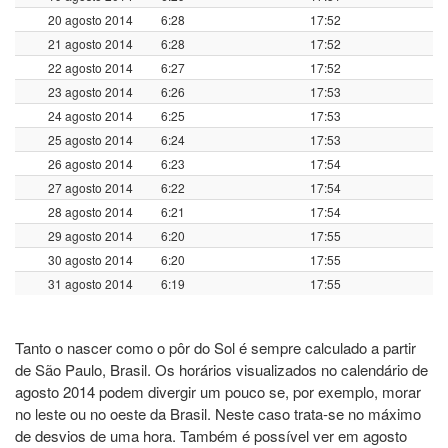
20 agosto 2014
6:28
17:52
21 agosto 2014
6:28
17:52
22 agosto 2014
6:27
17:52
23 agosto 2014
6:26
17:53
24 agosto 2014
6:25
17:53
25 agosto 2014
6:24
17:53
26 agosto 2014
6:23
17:54
27 agosto 2014
6:22
17:54
28 agosto 2014
6:21
17:54
29 agosto 2014
6:20
17:55
30 agosto 2014
6:20
17:55
31 agosto 2014
6:19
17:55
Tanto o nascer como o pôr do Sol é sempre calculado a partir
de São Paulo, Brasil. Os horários visualizados no calendário de
agosto 2014 podem divergir um pouco se, por exemplo, morar
no leste ou no oeste da Brasil. Neste caso trata-se no máximo
de desvios de uma hora. Também é possível ver em agosto