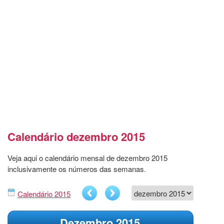
Calendário dezembro 2015
Veja aqui o calendário mensal de dezembro 2015
inclusivamente os números das semanas.
Calendário 2015
Dezembro 2015