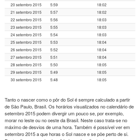
20 setembro 2015
5:59
18:02
21 setembro 2015
5:57
18:02
22 setembro 2015
5:56
18:03
23 setembro 2015
5:55
18:03
24 setembro 2015
5:54
18:03
25 setembro 2015
5:53
18:04
26 setembro 2015
5:52
18:04
27 setembro 2015
5:51
18:04
28 setembro 2015
5:50
18:05
29 setembro 2015
5:49
18:05
30 setembro 2015
5:48
18:05
Tanto o nascer como o pôr do Sol é sempre calculado a partir
de São Paulo, Brasil. Os horários visualizados no calendário de
setembro 2015 podem divergir um pouco se, por exemplo,
morar no leste ou no oeste da Brasil. Neste caso trata-se no
máximo de desvios de uma hora. Também é possível ver em
setembro 2015 a que horas o Sol nasce e se põe perto de si.