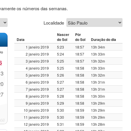
usivamente os números das semanas.
Localidade
Nascer
Pôr
Data
do Sol
do Sol
Duração do dia
1 janeiro 2019
5:23
18:57
13h 34m
Do
2 janeiro 2019
5:24
18:57
13h 33m
3 janeiro 2019
5:25
18:57
13h 32m
6
4 janeiro 2019
5:25
18:58
13h 33m
13
5 janeiro 2019
5:26
18:58
13h 32m
6 janeiro 2019
5:27
18:58
13h 31m
20
7 janeiro 2019
5:27
18:58
13h 31m
27
8 janeiro 2019
5:28
18:58
13h 30m
9 janeiro 2019
5:29
18:58
13h 29m
10 janeiro 2019
5:30
18:59
13h 29m
11 janeiro 2019
5:30
18:59
13h 29m
12 janeiro 2019
5:31
18:59
13h 28m