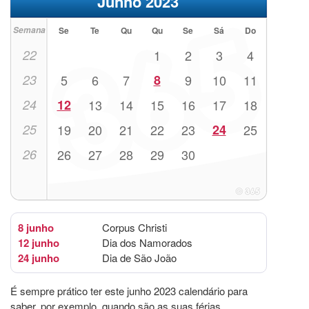
Junho 2023
Semana
Se
Te
Qu
Qu
Se
Sá
Do
22
1
2
3
4
23
5
6
7
8
9
10
11
24
12
13
14
15
16
17
18
25
19
20
21
22
23
24
25
26
26
27
28
29
30
8 junho
Corpus Christi
12 junho
Dia dos Namorados
24 junho
Dia de São João
É sempre prático ter este junho 2023 calendário para
saber, por exemplo, quando são as suas férias.