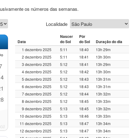
nclusivamente os números das semanas.
Localidade
Nascer
Pôr
Data
do Sol
do Sol
Duração do dia
1 dezembro 2025
5:11
18:40
13h 29m
Do
2 dezembro 2025
5:11
18:41
13h 30m
3 dezembro 2025
5:12
18:41
13h 29m
7
4 dezembro 2025
5:12
18:42
13h 30m
14
5 dezembro 2025
5:12
18:43
13h 31m
6 dezembro 2025
5:12
18:43
13h 31m
21
7 dezembro 2025
5:12
18:44
13h 32m
28
8 dezembro 2025
5:12
18:45
13h 33m
9 dezembro 2025
5:13
18:45
13h 32m
10 dezembro 2025
5:13
18:46
13h 33m
11 dezembro 2025
5:13
18:47
13h 34m
12 dezembro 2025
5:13
18:47
13h 34m