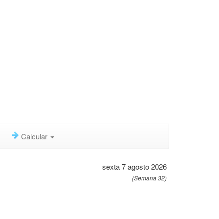
Calcular
sexta 7 agosto 2026
(Semana 32)