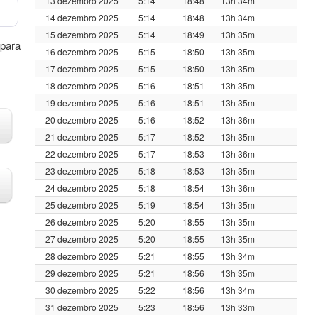
13 dezembro 2025
5:14
18:48
13h 34m
14 dezembro 2025
5:14
18:48
13h 34m
15 dezembro 2025
5:14
18:49
13h 35m
 para
16 dezembro 2025
5:15
18:50
13h 35m
17 dezembro 2025
5:15
18:50
13h 35m
18 dezembro 2025
5:16
18:51
13h 35m
19 dezembro 2025
5:16
18:51
13h 35m
20 dezembro 2025
5:16
18:52
13h 36m
21 dezembro 2025
5:17
18:52
13h 35m
22 dezembro 2025
5:17
18:53
13h 36m
23 dezembro 2025
5:18
18:53
13h 35m
24 dezembro 2025
5:18
18:54
13h 36m
25 dezembro 2025
5:19
18:54
13h 35m
26 dezembro 2025
5:20
18:55
13h 35m
27 dezembro 2025
5:20
18:55
13h 35m
28 dezembro 2025
5:21
18:55
13h 34m
29 dezembro 2025
5:21
18:56
13h 35m
30 dezembro 2025
5:22
18:56
13h 34m
31 dezembro 2025
5:23
18:56
13h 33m