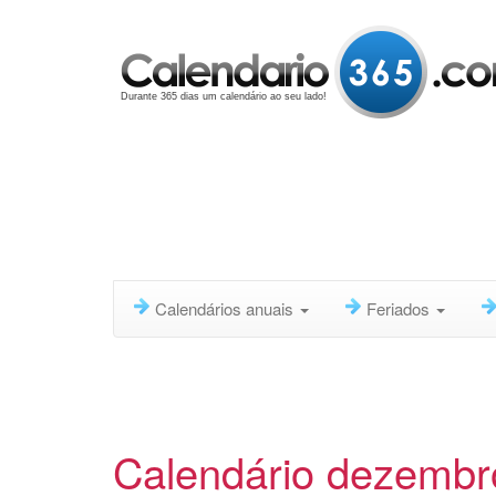
Durante 365 dias um calendário ao seu lado!
Calendários anuais
Feriados
Calendário dezembr