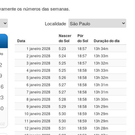
usivamente os números das semanas.
Localidade
Nascer
Pôr
Data
do Sol
do Sol
Duração do dia
1 janeiro 2028
5:23
18:57
13h 34m
Do
2 janeiro 2028
5:24
18:57
13h 33m
3 janeiro 2028
5:25
18:57
13h 32m
2
4 janeiro 2028
5:25
18:58
13h 33m
9
5 janeiro 2028
5:26
18:58
13h 32m
6 janeiro 2028
5:27
18:58
13h 31m
16
7 janeiro 2028
5:27
18:58
13h 31m
23
8 janeiro 2028
5:28
18:58
13h 30m
9 janeiro 2028
5:29
18:58
13h 29m
30
10 janeiro 2028
5:30
18:59
13h 29m
11 janeiro 2028
5:30
18:59
13h 29m
12 janeiro 2028
5:31
18:59
13h 28m