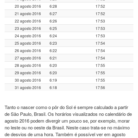
20 agosto 2016
6:28
17:52
21 agosto 2016
6:27
17:52
22 agosto 2016
6:26
17:53
23 agosto 2016
6:25
17:53
24 agosto 2016
6:24
17:53
25 agosto 2016
6:23
17:54
26 agosto 2016
6:22
17:54
27 agosto 2016
6:21
17:54
28 agosto 2016
6:20
17:55
29 agosto 2016
6:20
17:55
30 agosto 2016
6:19
17:55
31 agosto 2016
6:18
17:56
Tanto o nascer como o pôr do Sol é sempre calculado a partir
de São Paulo, Brasil. Os horários visualizados no calendário de
agosto 2016 podem divergir um pouco se, por exemplo, morar
no leste ou no oeste da Brasil. Neste caso trata-se no máximo
de desvios de uma hora. Também é possível ver em agosto